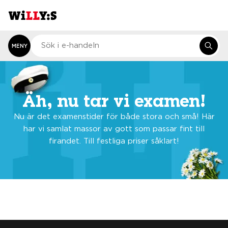
MENY
Äh, nu tar vi examen!
Nu är det examenstider för både stora och små! Här
har vi samlat massor av gott som passar fint till
firandet. Till festliga priser såklart!