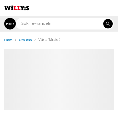
MENY
Hem
Om oss
Vår affärsidé